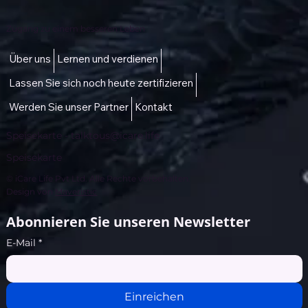
Zugang zu einem besseren Leben
Über uns
Lernen und verdienen
Lassen Sie sich noch heute zertifizieren
Werden Sie unser Partner
Kontakt
Speisekarte -
talktous@icare.life
Speisekarte
© iCare Life Pvt Ltd. Alle Rechte vorbehalten.
Design von
Maveristic
Abonnieren Sie unseren Newsletter
E-Mail
*
Einreichen