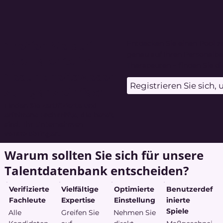
Greifen Sie auf
Entdecken Sie einen Pool ze
genau auf Ihren Personalbed
Top-Talente im
Therapeuten – finden Sie di
Gesundheitswesen
Registrieren Sie sich
zu – ganz einfach
Finden Sie zertifizierte und
erfahrene Fachkräfte, die bereit
sind, Ihr Unternehmen
voranzubringen.
Warum sollten Sie sich für unsere
Talentdatenbank entscheiden?
Verifizierte
Vielfältige
Optimierte
Benutzerdef
Fachleute
Expertise
Einstellung
inierte
Spiele
Alle
Greifen Sie
Nehmen Sie