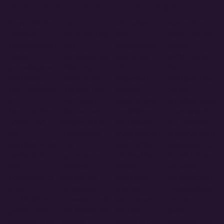
Was Personalvermittler sagen
iCare Life hat
Die
Wir haben
Was mir an
unseren
Zertifizierung
drei
iCare Life am
Einstellungsp
und
Pflegekräfte
besten
rozess
Kompetenzva
über iCare
gefällt, sind
grundlegend
lidierung
Life
die
verändert.
durch iCare
eingestellt,
maßgeschnei
Die Plattform
Life gab uns
und die
derten
ist
Vertrauen in
Qualität der
Empfehlunge
benutzerfreu
die von uns
Kandidaten
n basierend
ndlich und
eingestellten
hat unsere
auf unseren
die
Kandidaten.
Erwartungen
Stellenaussch
Kandidatenda
Der
übertroffen.
reibungen. Es
tenbank ist
optimierte
Die Profile
ist, als hätten
mit
Prozess
waren
wir einen
hochqualifizi
sparte uns
detailliert,
persönlichen
erten
unzählige
und das
Personalbera
Fachkräften
Stunden, und
Serviceteam
ter, der
gefüllt. Wir
wir haben ihn
hat uns
genau
konnten eine
bereits
während des
versteht, was