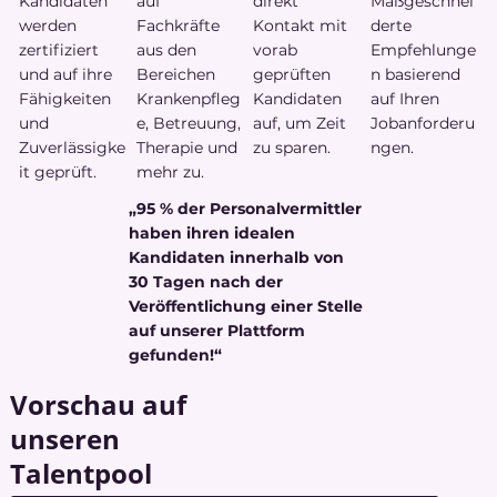
Kandidaten
auf
direkt
Maßgeschnei
werden
Fachkräfte
Kontakt mit
derte
zertifiziert
aus den
vorab
Empfehlunge
und auf ihre
Bereichen
geprüften
n basierend
Fähigkeiten
Krankenpfleg
Kandidaten
auf Ihren
und
e, Betreuung,
auf, um Zeit
Jobanforderu
Zuverlässigke
Therapie und
zu sparen.
ngen.
it geprüft.
mehr zu.
„95 % der Personalvermittler
haben ihren idealen
Kandidaten innerhalb von
30 Tagen nach der
Veröffentlichung einer Stelle
auf unserer Plattform
gefunden!“
Vorschau auf
unseren
Talentpool