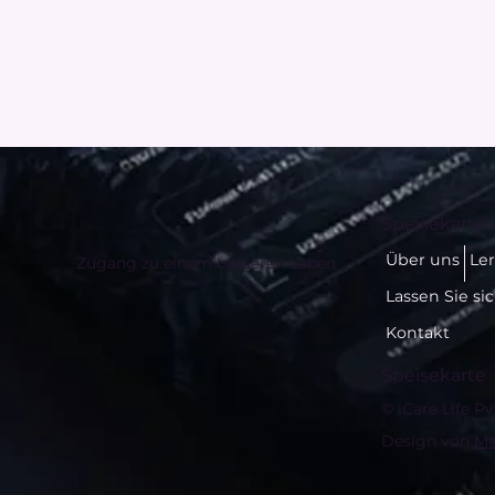
Speisekarte 
Über uns
Le
Zugang zu einem besseren Leben
Lassen Sie si
Kontakt
Speisekarte
© iCare Life Pv
Design von
Ma