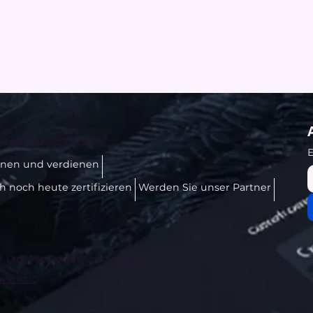
-
talktous@icare.life
E
rnen und verdienen
ch noch heute zertifizieren
Werden Sie unser Partner
t Ltd. Alle Rechte vorbehalten.
veristic