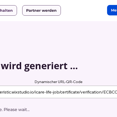
Me
rhalten
Partner werden
ird generiert ...
Dynamischer URL-QR-Code
 Please wait...