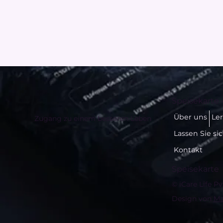
Speisekarte 
Über uns
Le
Zugang zu einem besseren Leben
Lassen Sie si
Kontakt
Speisekarte
© iCare Life Pv
Design von
Ma