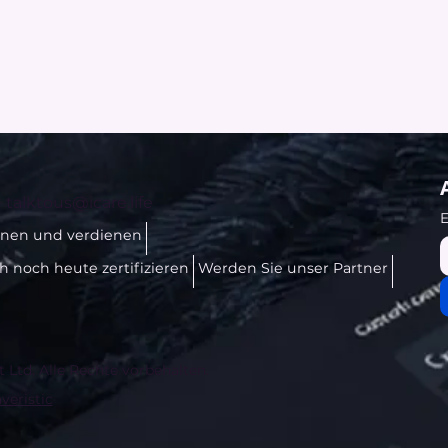
-
talktous@icare.life
E
rnen und verdienen
ch noch heute zertifizieren
Werden Sie unser Partner
t Ltd. Alle Rechte vorbehalten.
veristic