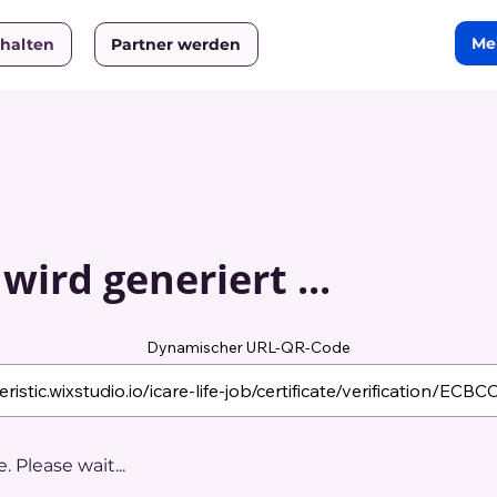
Me
rhalten
Partner werden
ird generiert ...
Dynamischer URL-QR-Code
 Please wait...