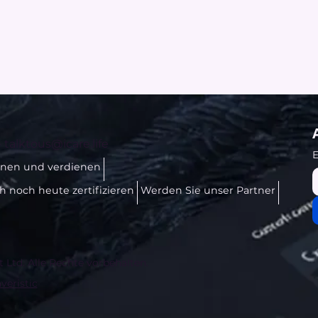
-
talktous@icare.life
E
rnen und verdienen
ch noch heute zertifizieren
Werden Sie unser Partner
t Ltd. Alle Rechte vorbehalten.
veristic