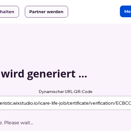
Me
rhalten
Partner werden
ird generiert ...
Dynamischer URL-QR-Code
 Please wait...