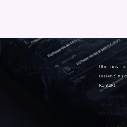
Speisekarte 
Über uns
Le
Zugang zu einem besseren Leben
Lassen Sie si
Kontakt
Speisekarte
© iCare Life Pv
Design von
Ma