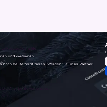
-
talktous@icare.life
E
rnen und verdienen
ch noch heute zertifizieren
Werden Sie unser Partner
t Ltd. Alle Rechte vorbehalten.
veristic