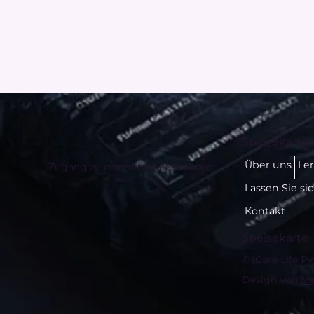
Speisekarte 
Über uns
Le
Zugang zu einem besseren Leben
Lassen Sie si
Kontakt
Speisekarte
© iCare Life Pv
Design von
Ma