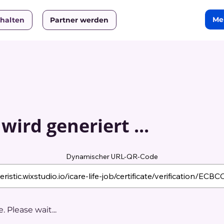
Me
rhalten
Partner werden
ird generiert ...
Dynamischer URL-QR-Code
 Please wait...