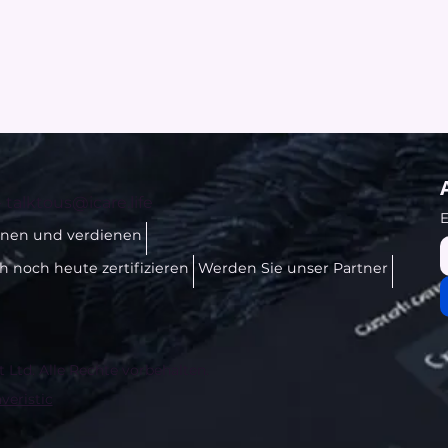
-
talktous@icare.life
E
rnen und verdienen
ch noch heute zertifizieren
Werden Sie unser Partner
t Ltd. Alle Rechte vorbehalten.
veristic