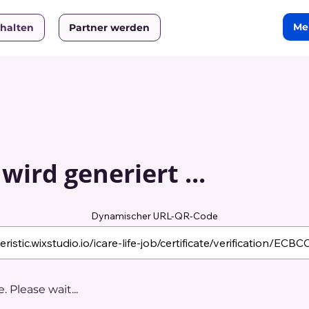
Me
rhalten
Partner werden
ird generiert ...
Dynamischer URL-QR-Code
 Please wait...