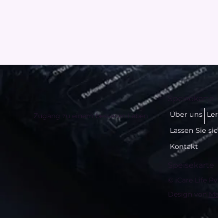
Speisekarte 
Über uns
Le
Zugang zu einem besseren Leben
Lassen Sie si
Kontakt
Speisekarte
© iCare Life Pv
Design von
Ma