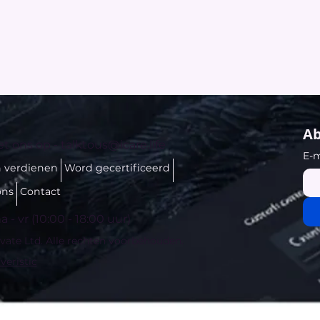
Ab
t ons op -
talktous@icare.life
E-m
n verdienen
Word gecertificeerd
ons
Contact
 - vr (10:00 - 18:00 uur)
ivate Ltd. Alle rechten voorbehouden.
veristic