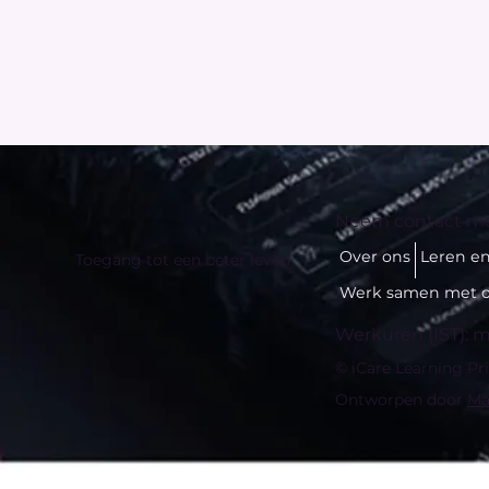
Neem contact me
Over ons
Leren e
Toegang tot een beter leven
Werk samen met 
Werkuren (IST): ma
© iCare Learning Pr
Ontworpen door
Ma