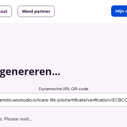
Mijn 
caat
Word partner
genereren...
Dynamische URL QR-code
 Please wait...