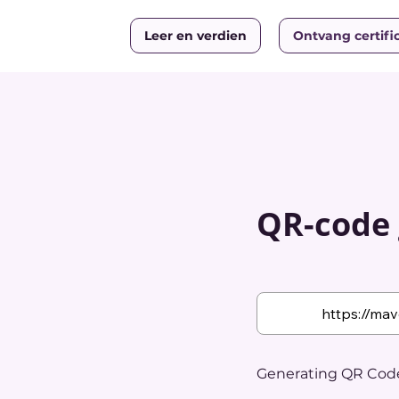
Leer en verdien
Ontvang certifi
QR-code 
Generating QR Code.