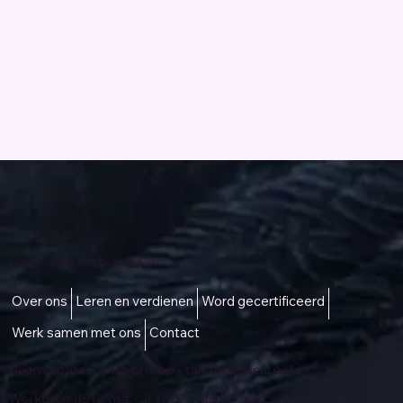
Toegang tot een beter leven
Over ons
Leren en verdienen
Word gecertificeerd
Werk samen met ons
Contact
Neem contact met ons op -
talktous@icare.life
Werkuren (IST): ma - vr (10:00 - 18:00 uur)