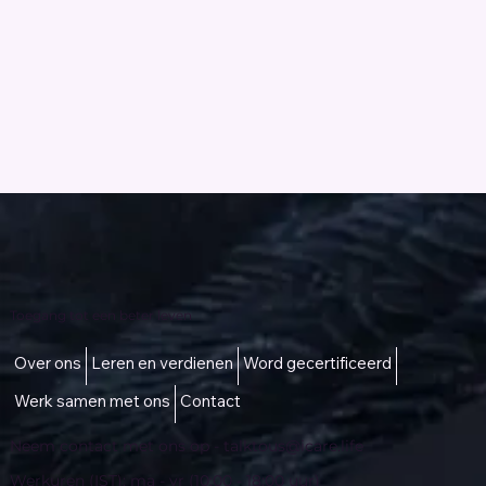
Toegang tot een beter leven
Over ons
Leren en verdienen
Word gecertificeerd
Werk samen met ons
Contact
Neem contact met ons op -
talktous@icare.life
Werkuren (IST): ma - vr (10:00 - 18:00 uur)