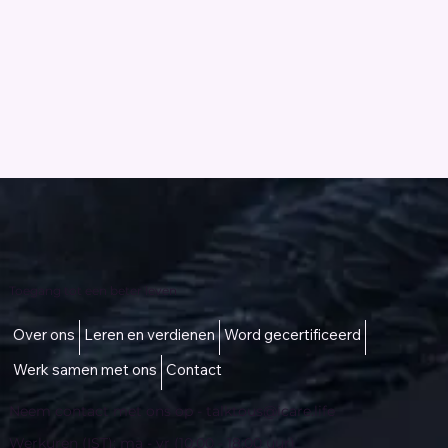
Toegang tot een beter leven
Over ons
Leren en verdienen
Word gecertificeerd
Werk samen met ons
Contact
Neem contact met ons op -
talktous@icare.life
Werkuren (IST): ma - vr (10:00 - 18:00 uur)