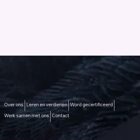
Toegang tot een beter leven
Over ons
Leren en verdienen
Word gecertificeerd
Werk samen met ons
Contact
Neem contact met ons op -
talktous@icare.life
Werkuren (IST): ma - vr (10:00 - 18:00 uur)