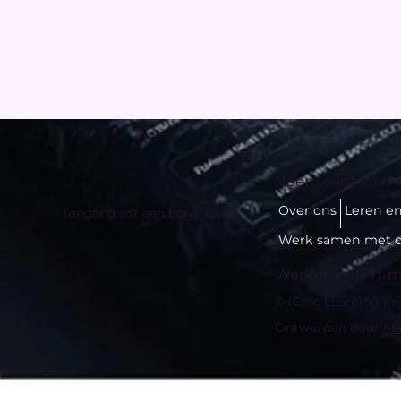
Neem contact me
Over ons
Leren e
Toegang tot een beter leven
Werk samen met 
Werkuren (IST): ma
© iCare Learning Pr
Ontworpen door
Ma