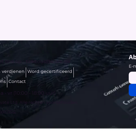
Ab
t ons op -
talktous@icare.life
E-m
n verdienen
Word gecertificeerd
ons
Contact
 - vr (10:00 - 18:00 uur)
ivate Ltd. Alle rechten voorbehouden.
veristic