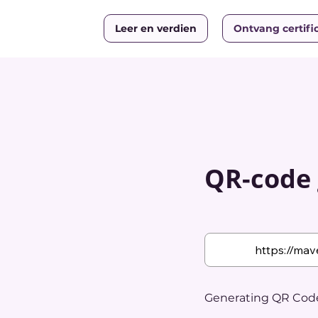
Leer en verdien
Ontvang certifi
QR-code 
Generating QR Code.