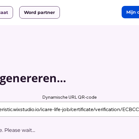
Mijn 
caat
Word partner
genereren...
Dynamische URL QR-code
 Please wait...