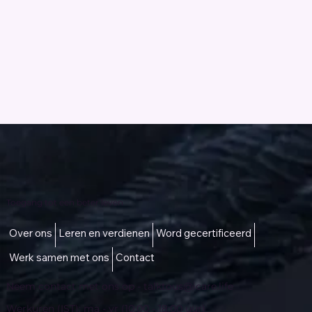
Toegang tot een beter leven
Over ons
Leren en verdienen
Word gecertificeerd
Werk samen met ons
Contact
Neem contact met ons op -
talktous@icare.life
Werkuren (IST): ma - vr (10:00 - 18:00 uur)