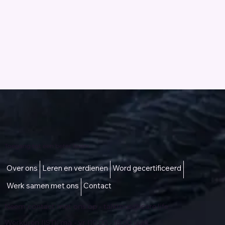
Toegang tot een beter leven
Over ons
Leren en verdienen
Word gecertificeerd
Werk samen met ons
Contact
Neem contact met ons op -
talktous@icare.life
Werkuren (IST): ma - vr (10:00 - 18:00 uur)