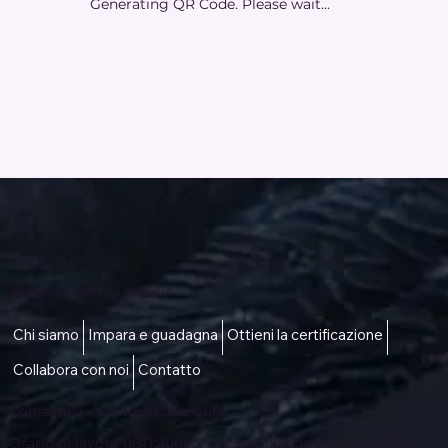
Generating QR Code. Please wait...
Accesso a una vita migliore
Chi siamo
Impara e guadagna
Ottieni la certificazione
Collabora con noi
Contatto
Contattaci -
talktous@icare.life
Orario di lavoro (IST): lunedì - venerdì (dalle 9:00 alle 18:00)