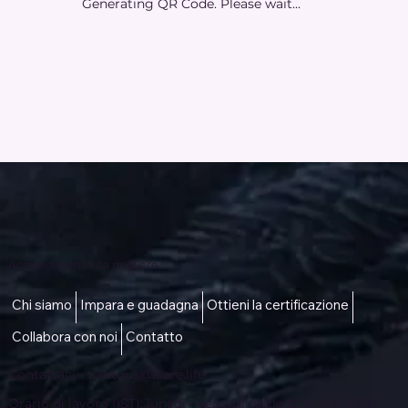
Generating QR Code. Please wait...
Accesso a una vita migliore
Chi siamo
Impara e guadagna
Ottieni la certificazione
Collabora con noi
Contatto
Contattaci -
talktous@icare.life
Orario di lavoro (IST): lunedì - venerdì (dalle 9:00 alle 18:00)