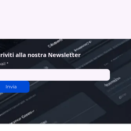
criviti alla nostra Newsletter
ail
*
Invia