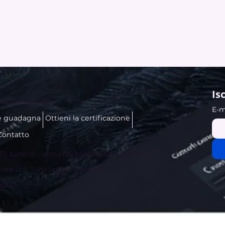
Is
us@icare.life
E-m
e guadagna
Ottieni la certificazione
Contatto
T): lunedì - venerdì (dalle 9:00 alle 18:00)
e Ltd. Tutti i diritti riservati.
istic