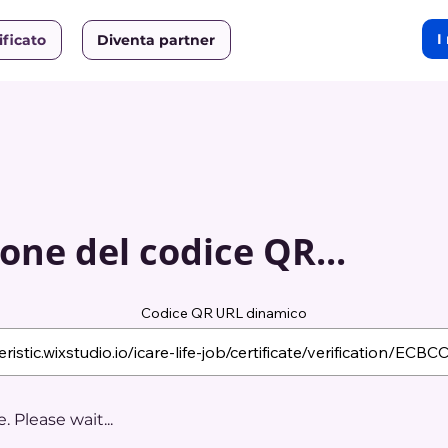
I
ificato
Diventa partner
one del codice QR...
Codice QR URL dinamico
 Please wait...