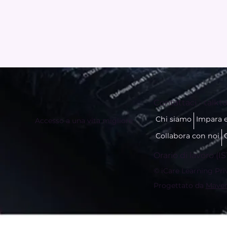
Contattaci -
talkto
Chi siamo
Impara 
Accesso a una vita migliore
Collabora con noi
Orario di lavoro (IS
© iCare Learning Privat
Progettato da
Maver