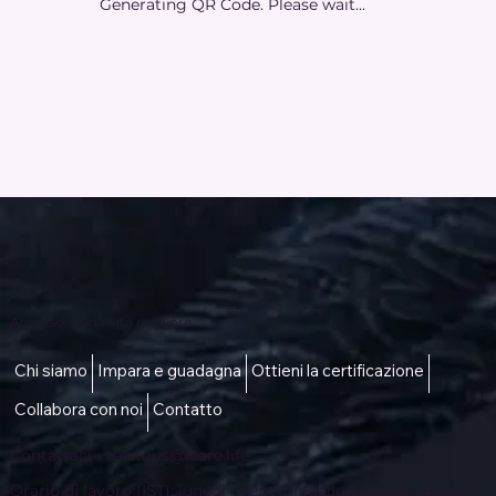
Generating QR Code. Please wait...
Accesso a una vita migliore
Chi siamo
Impara e guadagna
Ottieni la certificazione
Collabora con noi
Contatto
Contattaci -
talktous@icare.life
Orario di lavoro (IST): lunedì - venerdì (dalle 9:00 alle 18:00)