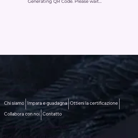
Generating QR Code. Please wait...
Accesso a una vita migliore
Chi siamo
Impara e guadagna
Ottieni la certificazione
Collabora con noi
Contatto
Contattaci -
talktous@icare.life
Orario di lavoro (IST): lunedì - venerdì (dalle 9:00 alle 18:00)