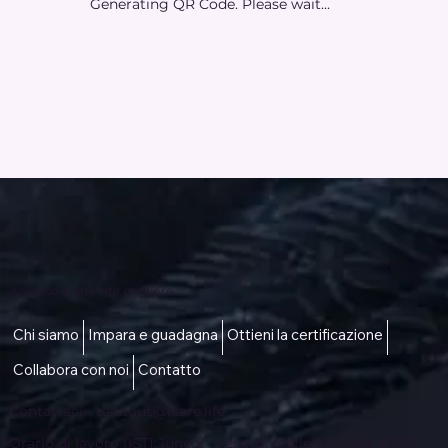
Generating QR Code. Please wait...
Accesso a una vita migliore
Chi siamo
Impara e guadagna
Ottieni la certificazione
Collabora con noi
Contatto
Contattaci -
talktous@icare.life
Orario di lavoro (IST): lunedì - venerdì (dalle 9:00 alle 18:00)