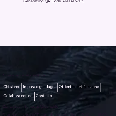
Generating QR Code. Please wait...
Accesso a una vita migliore
Chi siamo
Impara e guadagna
Ottieni la certificazione
Collabora con noi
Contatto
Contattaci -
talktous@icare.life
Orario di lavoro (IST): lunedì - venerdì (dalle 9:00 alle 18:00)