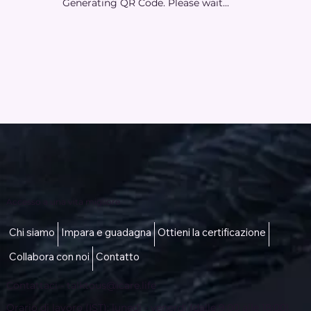
Generating QR Code. Please wait...
Accesso a una vita migliore
Chi siamo
Impara e guadagna
Ottieni la certificazione
Collabora con noi
Contatto
Contattaci -
talktous@icare.life
Orario di lavoro (IST): lunedì - venerdì (dalle 9:00 alle 18:00)