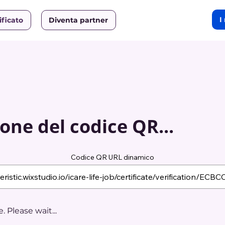
I
ificato
Diventa partner
one del codice QR...
Codice QR URL dinamico
 Please wait...