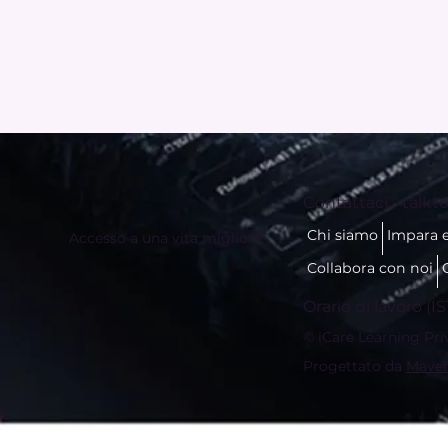
Contattaci -
talkto
Chi siamo
Impara 
Accesso a una vita migliore
Collabora con noi
Orario di lavoro (IS
© iCare Learning Privat
Progettato da
Maver