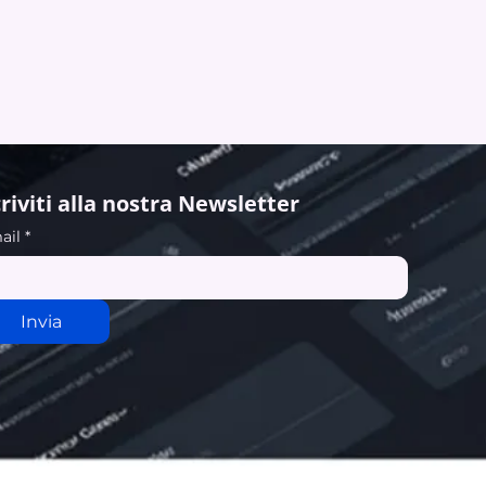
criviti alla nostra Newsletter
ail
*
Invia