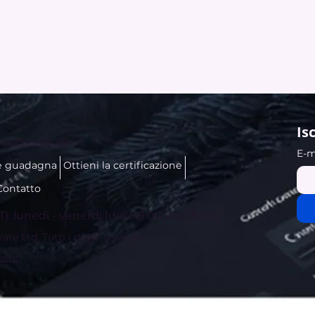
Is
us@icare.life
E-m
e guadagna
Ottieni la certificazione
Contatto
T): lunedì - venerdì (dalle 9:00 alle 18:00)
e Ltd. Tutti i diritti riservati.
istic