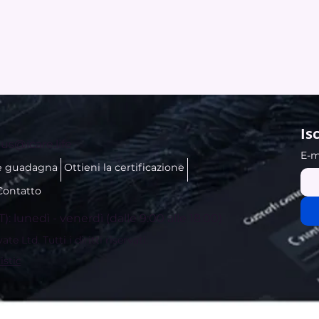
Is
us@icare.life
E-m
e guadagna
Ottieni la certificazione
Contatto
T): lunedì - venerdì (dalle 9:00 alle 18:00)
e Ltd. Tutti i diritti riservati.
istic