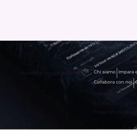
Contattaci -
talkto
Chi siamo
Impara 
Accesso a una vita migliore
Collabora con noi
Orario di lavoro (IS
© iCare Learning Privat
Progettato da
Maver