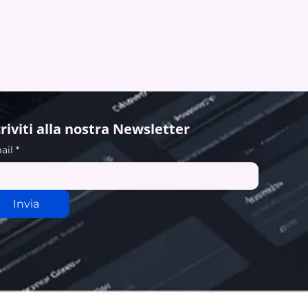
criviti alla nostra Newsletter
ail
*
Invia