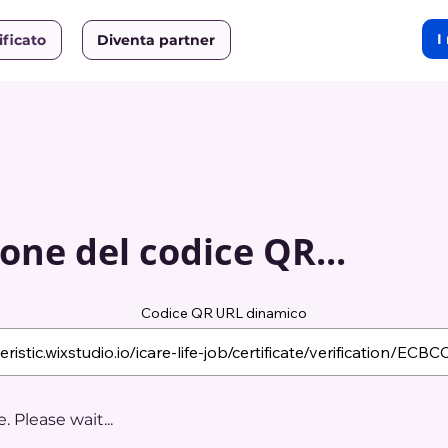
I
ificato
Diventa partner
one del codice QR...
Codice QR URL dinamico
 Please wait...