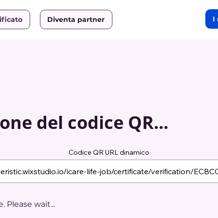
I
ificato
Diventa partner
one del codice QR...
Codice QR URL dinamico
 Please wait...