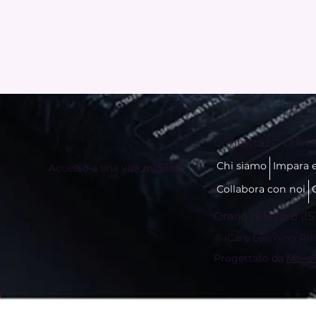
Contattaci -
talkto
Chi siamo
Impara 
Accesso a una vita migliore
Collabora con noi
Orario di lavoro (IS
© iCare Learning Privat
Progettato da
Maver