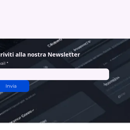
criviti alla nostra Newsletter
ail
*
Invia