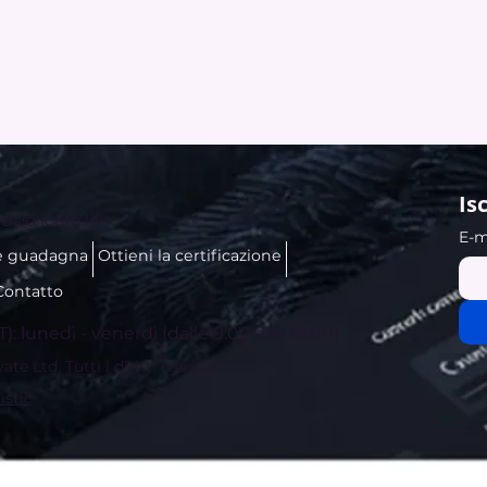
Is
us@icare.life
E-m
e guadagna
Ottieni la certificazione
Contatto
T): lunedì - venerdì (dalle 9:00 alle 18:00)
e Ltd. Tutti i diritti riservati.
istic