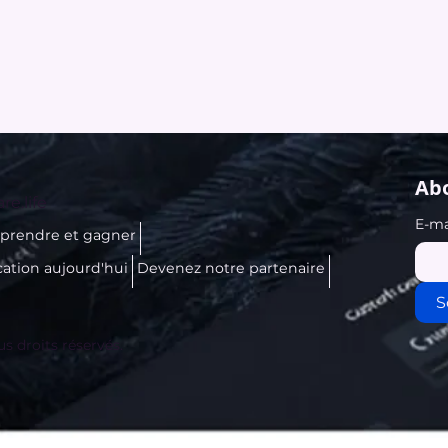
Abo
re.life
E-ma
prendre et gagner
cation aujourd'hui
Devenez notre partenaire
S
us droits réservés.