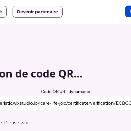
ié
Devenir partenaire
on de code QR...
Code QR URL dynamique
 Please wait...