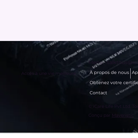
Menu -
talktous@ica
À propos de nous
Ap
Accès à une vie meilleure
Obtenez votre certifi
Contact
© iCare Life Pvt Ltd. To
Conçu par
Maveristic