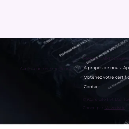
Menu -
talktous@ica
À propos de nous
Ap
Accès à une vie meilleure
Obtenez votre certifi
Contact
© iCare Life Pvt Ltd. To
Conçu par
Maveristic