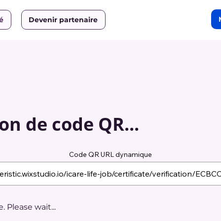
ié
Devenir partenaire
on de code QR...
Code QR URL dynamique
 Please wait...