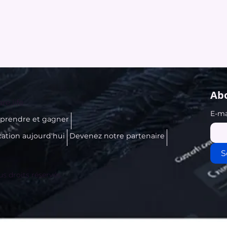
Abo
re.life
E-ma
prendre et gagner
cation aujourd'hui
Devenez notre partenaire
S
us droits réservés.