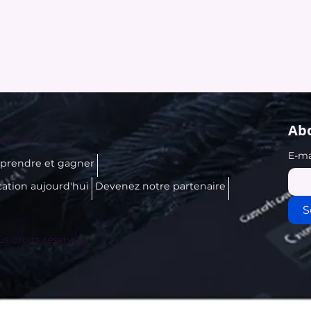
Abo
re.life
E-ma
prendre et gagner
cation aujourd'hui
Devenez notre partenaire
S
us droits réservés.