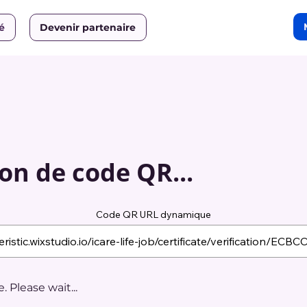
ié
Devenir partenaire
on de code QR...
Code QR URL dynamique
 Please wait...