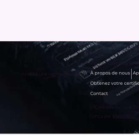
Menu -
talktous@ica
À propos de nous
Ap
Accès à une vie meilleure
Obtenez votre certifi
Contact
© iCare Life Pvt Ltd. To
Conçu par
Maveristic