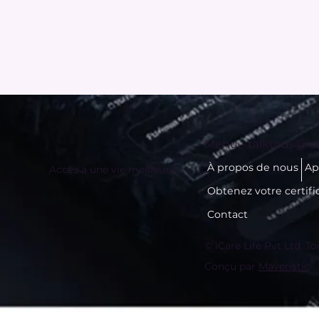
Menu -
talktous@ica
À propos de nous
Ap
Accès à une vie meilleure
Obtenez votre certifi
Contact
© iCare Life Pvt Ltd. To
Conçu par
Maveristic