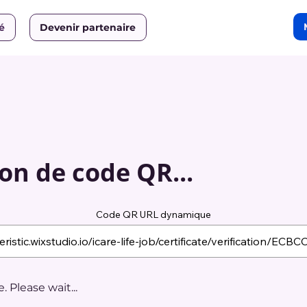
ié
Devenir partenaire
on de code QR...
Code QR URL dynamique
 Please wait...