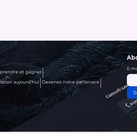
Abo
re.life
E-ma
prendre et gagner
cation aujourd'hui
Devenez notre partenaire
S
us droits réservés.