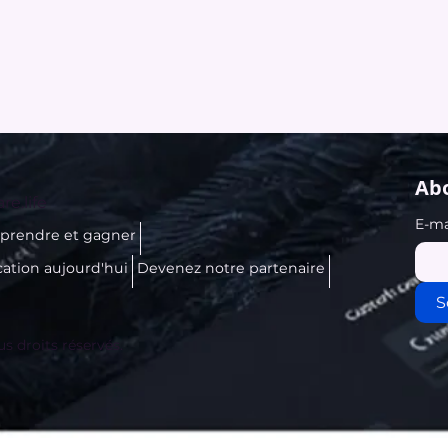
Abo
re.life
E-ma
prendre et gagner
cation aujourd'hui
Devenez notre partenaire
S
us droits réservés.