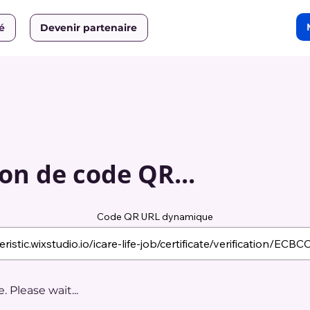
ié
Devenir partenaire
on de code QR...
Code QR URL dynamique
 Please wait...