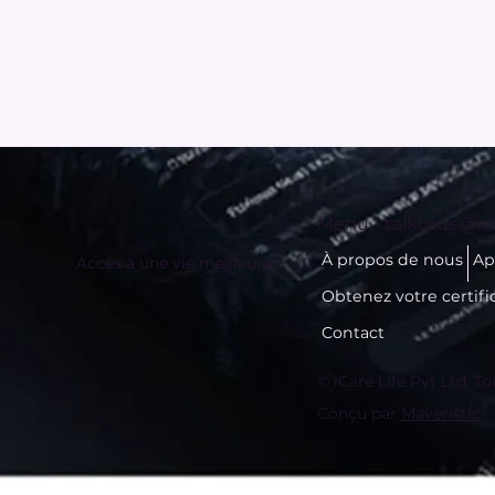
Menu -
talktous@ica
À propos de nous
Ap
Accès à une vie meilleure
Obtenez votre certifi
Contact
© iCare Life Pvt Ltd. To
Conçu par
Maveristic