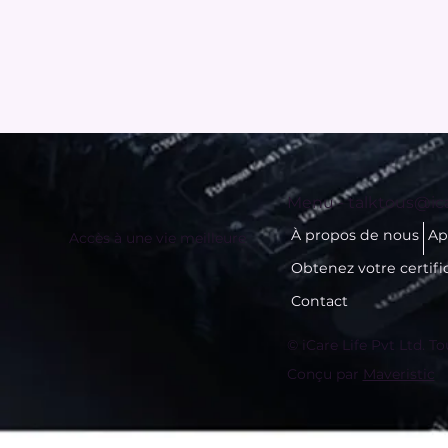
Menu -
talktous@ica
À propos de nous
Ap
Accès à une vie meilleure
Obtenez votre certifi
Contact
© iCare Life Pvt Ltd. To
Conçu par
Maveristic