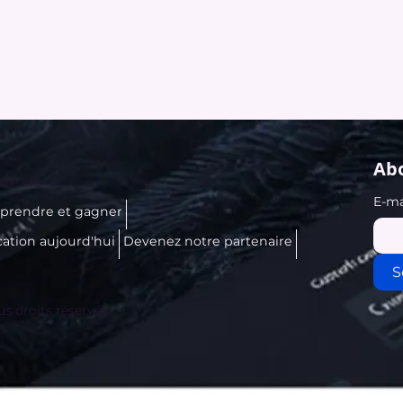
Abo
re.life
E-ma
prendre et gagner
cation aujourd'hui
Devenez notre partenaire
S
us droits réservés.