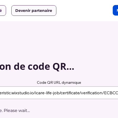
ié
Devenir partenaire
on de code QR...
Code QR URL dynamique
 Please wait...