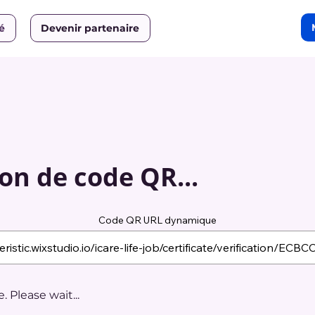
ié
Devenir partenaire
on de code QR...
Code QR URL dynamique
 Please wait...