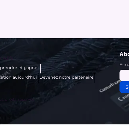
Abo
re.life
E-ma
prendre et gagner
cation aujourd'hui
Devenez notre partenaire
S
us droits réservés.