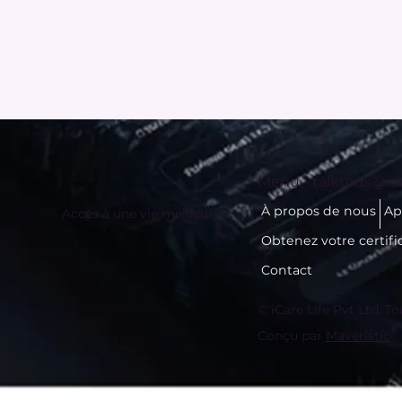
Menu -
talktous@ica
À propos de nous
Ap
Accès à une vie meilleure
Obtenez votre certifi
Contact
© iCare Life Pvt Ltd. To
Conçu par
Maveristic