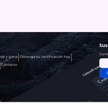
Sus
e.life
Corr
de y gana
Obtenga su certificación hoy
Contacto
dos los derechos reservados.
c