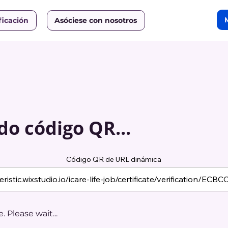
ficación
Asóciese con nosotros
o código QR...
Código QR de URL dinámica
 Please wait...