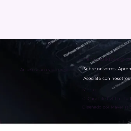
Menú -
talktous@icar
Sobre nosotros
Apren
Acceso a una vida mejor
Asociate con nosotros
Menú
© iCare Life Pvt Ltd. To
Diseñado por
Maveristi