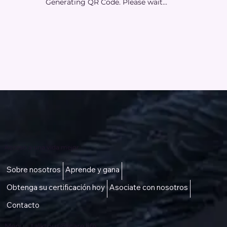
Generating QR Code. Please wait...
Acceso a una vida mejor
Sobre nosotros
Aprende y gana
Obtenga su certificación hoy
Asociate con nosotros
Contacto
Menú -
talktous@icare.life