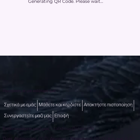
Generating QR Code. Please wait...
Πρόσβαση σε μια καλύτερη ζωή
Σχετικά με εμάς
Μάθετε και κερδίστε
Αποκτήστε πιστοποίηση
Συνεργαστείτε μαζί μας
Επαφή
Επικοινωνήστε μαζί μας -
talktous@icare.life
Ώρες Λειτουργίας (IST): Δευτέρα - Παρασκευή (10:00 π.μ. έως 6:00