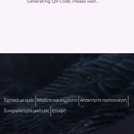
Generating QR Code. Please wait...
Πρόσβαση σε μια καλύτερη ζωή
Σχετικά με εμάς
Μάθετε και κερδίστε
Αποκτήστε πιστοποίηση
Συνεργαστείτε μαζί μας
Επαφή
Επικοινωνήστε μαζί μας -
talktous@icare.life
Ώρες Λειτουργίας (IST): Δευτέρα - Παρασκευή (10:00 π.μ. έως 6:00