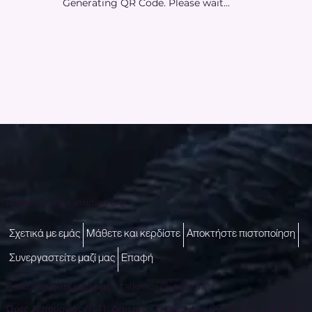
Generating QR Code. Please wait...
Πρόσβαση σε μια καλύτερη ζωή
Σχετικά με εμάς
Μάθετε και κερδίστε
Αποκτήστε πιστοποίηση
Συνεργαστείτε μαζί μας
Επαφή
Επικοινωνήστε μαζί μας -
talktous@icare.life
Ώρες Λειτουργίας (IST): Δευτέρα - Παρασκευή (10:00 π.μ. έως 6:00