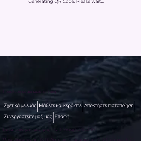
Generating QR Code. Please wait...
Πρόσβαση σε μια καλύτερη ζωή
Σχετικά με εμάς
Μάθετε και κερδίστε
Αποκτήστε πιστοποίηση
Συνεργαστείτε μαζί μας
Επαφή
Επικοινωνήστε μαζί μας -
talktous@icare.life
Ώρες Λειτουργίας (IST): Δευτέρα - Παρασκευή (10:00 π.μ. έως 6:00