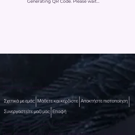
Generating QR Code. Please wait...
Πρόσβαση σε μια καλύτερη ζωή
Σχετικά με εμάς
Μάθετε και κερδίστε
Αποκτήστε πιστοποίηση
Συνεργαστείτε μαζί μας
Επαφή
Επικοινωνήστε μαζί μας -
talktous@icare.life
Ώρες Λειτουργίας (IST): Δευτέρα - Παρασκευή (10:00 π.μ. έως 6:00