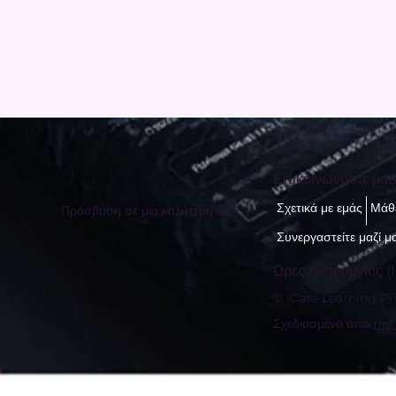
Επικοινωνήστε μαζ
Σχετικά με εμάς
Μάθε
Πρόσβαση σε μια καλύτερη ζωή
Συνεργαστείτε μαζί μ
Ώρες Λειτουργίας (I
© iCare Learning Pri
Σχεδιασμένο από
την