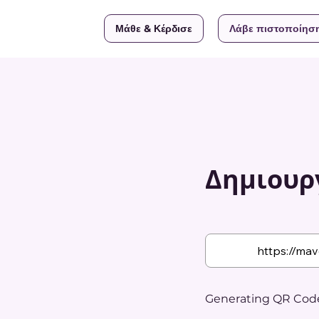
Μάθε & Κέρδισε
Λάβε πιστοποίησ
Δημιουργ
Generating QR Code.