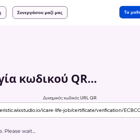
Τα μαθ
η
Συνεργάσου μαζί μας
ία κωδικού QR...
Δυναμικός κωδικός URL QR
 Please wait...