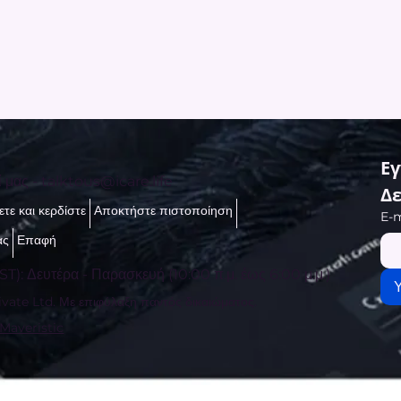
Εγ
ί μας -
talktous@icare.life
Δε
τε και κερδίστε
Αποκτήστε πιστοποίηση
E-m
ας
Επαφή
ST): Δευτέρα - Παρασκευή (10:00 π.μ. έως 6:00 μ.μ.)
vate Ltd. Με επιφύλαξη παντός δικαιώματος.
 Maveristic