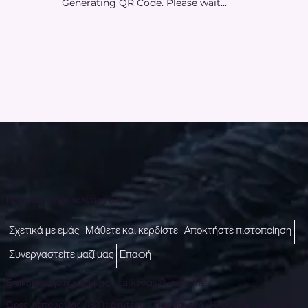
Generating QR Code. Please wait...
Πρόσβαση σε μια καλύτερη ζωή
Σχετικά με εμάς
Μάθετε και κερδίστε
Αποκτήστε πιστοποίηση
Συνεργαστείτε μαζί μας
Επαφή
Επικοινωνήστε μαζί μας -
talktous@icare.life
Ώρες Λειτουργίας (IST): Δευτέρα - Παρασκευή (10:00 π.μ. έως 6:00