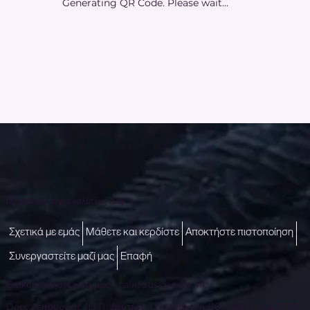
Generating QR Code. Please wait...
Πρόσβαση σε μια καλύτερη ζωή
Σχετικά με εμάς
Μάθετε και κερδίστε
Αποκτήστε πιστοποίηση
Συνεργαστείτε μαζί μας
Επαφή
Επικοινωνήστε μαζί μας -
talktous@icare.life
Ώρες Λειτουργίας (IST): Δευτέρα - Παρασκευή (10:00 π.μ. έως 6:00