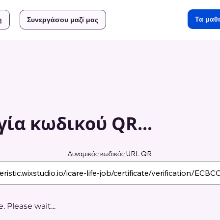
Τα μαθ
η
Συνεργάσου μαζί μας
ία κωδικού QR...
Δυναμικός κωδικός URL QR
 Please wait...