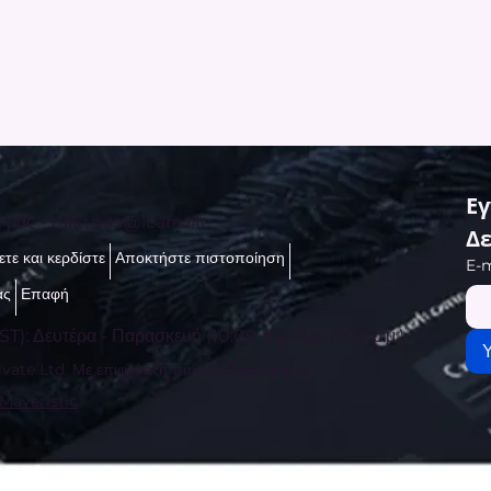
Εγ
ί μας -
talktous@icare.life
Δε
τε και κερδίστε
Αποκτήστε πιστοποίηση
E-m
ας
Επαφή
ST): Δευτέρα - Παρασκευή (10:00 π.μ. έως 6:00 μ.μ.)
vate Ltd. Με επιφύλαξη παντός δικαιώματος.
 Maveristic