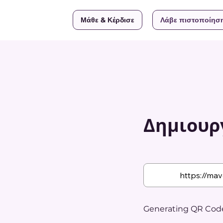
Μάθε & Κέρδισε
Λάβε πιστοποίησ
Δημιουργ
Generating QR Code.