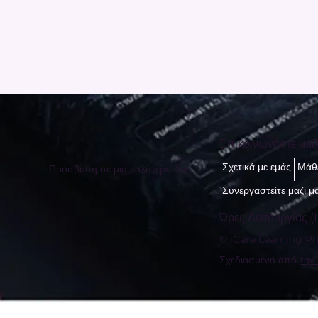
Επικοινωνήστε μαζ
Σχετικά με εμάς
Μάθε
Πρόσβαση σε μια καλύτερη ζωή
Συνεργαστείτε μαζί μ
Ώρες Λειτουργίας (I
© iCare Learning Pri
Σχεδιασμένο από
την