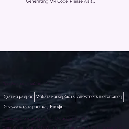
Generating QR Code. Please wait...
Πρόσβαση σε μια καλύτερη ζωή
Σχετικά με εμάς
Μάθετε και κερδίστε
Αποκτήστε πιστοποίηση
Συνεργαστείτε μαζί μας
Επαφή
Επικοινωνήστε μαζί μας -
talktous@icare.life
Ώρες Λειτουργίας (IST): Δευτέρα - Παρασκευή (10:00 π.μ. έως 6:00