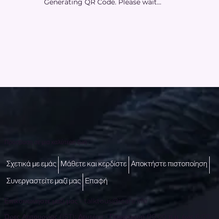
Generating QR Code. Please wait...
Πρόσβαση σε μια καλύτερη ζωή
Σχετικά με εμάς
Μάθετε και κερδίστε
Αποκτήστε πιστοποίηση
Συνεργαστείτε μαζί μας
Επαφή
Επικοινωνήστε μαζί μας -
talktous@icare.life
Ώρες Λειτουργίας (IST): Δευτέρα - Παρασκευή (10:00 π.μ. έως 6:00