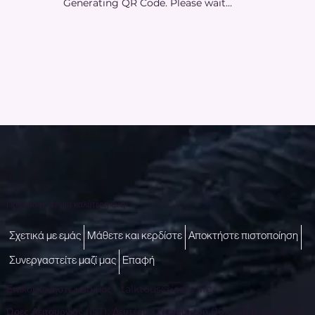
Generating QR Code. Please wait...
Πρόσβαση σε μια καλύτερη ζωή
Σχετικά με εμάς
Μάθετε και κερδίστε
Αποκτήστε πιστοποίηση
Συνεργαστείτε μαζί μας
Επαφή
Επικοινωνήστε μαζί μας -
talktous@icare.life
Ώρες Λειτουργίας (IST): Δευτέρα - Παρασκευή (10:00 π.μ. έως 6:00