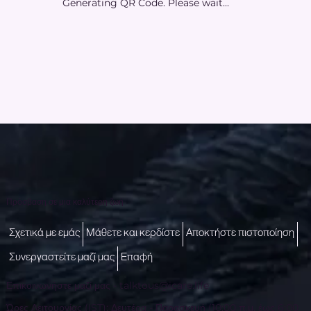
Generating QR Code. Please wait...
Πρόσβαση σε μια καλύτερη ζωή
Σχετικά με εμάς
Μάθετε και κερδίστε
Αποκτήστε πιστοποίηση
Συνεργαστείτε μαζί μας
Επαφή
Επικοινωνήστε μαζί μας -
talktous@icare.life
Ώρες Λειτουργίας (IST): Δευτέρα - Παρασκευή (10:00 π.μ. έως 6:00