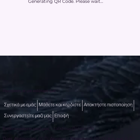
Generating QR Code. Please wait...
Πρόσβαση σε μια καλύτερη ζωή
Σχετικά με εμάς
Μάθετε και κερδίστε
Αποκτήστε πιστοποίηση
Συνεργαστείτε μαζί μας
Επαφή
Επικοινωνήστε μαζί μας -
talktous@icare.life
Ώρες Λειτουργίας (IST): Δευτέρα - Παρασκευή (10:00 π.μ. έως 6:00