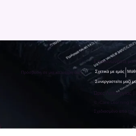
Επικοινωνήστε μαζ
Σχετικά με εμάς
Μάθε
Πρόσβαση σε μια καλύτερη ζωή
Συνεργαστείτε μαζί μ
Ώρες Λειτουργίας (I
© iCare Learning Pri
Σχεδιασμένο από
την