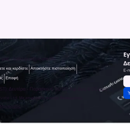
Εγ
ί μας -
talktous@icare.life
Δε
τε και κερδίστε
Αποκτήστε πιστοποίηση
E-m
ας
Επαφή
ST): Δευτέρα - Παρασκευή (10:00 π.μ. έως 6:00 μ.μ.)
vate Ltd. Με επιφύλαξη παντός δικαιώματος.
 Maveristic