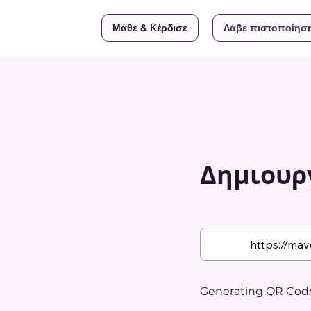
Μάθε & Κέρδισε
Λάβε πιστοποίησ
Δημιουργ
Generating QR Code.