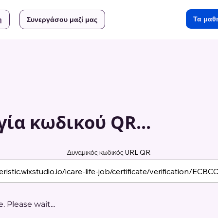
Τα μαθ
η
Συνεργάσου μαζί μας
ία κωδικού QR...
Δυναμικός κωδικός URL QR
 Please wait...