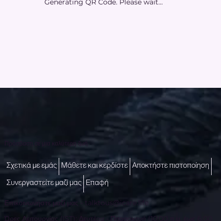
Generating QR Code. Please wait...
Πρόσβαση σε μια καλύτερη ζωή
Σχετικά με εμάς
Μάθετε και κερδίστε
Αποκτήστε πιστοποίηση
Συνεργαστείτε μαζί μας
Επαφή
Επικοινωνήστε μαζί μας -
talktous@icare.life
Ώρες Λειτουργίας (IST): Δευτέρα - Παρασκευή (10:00 π.μ. έως 6:00